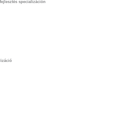
fejlesztés specializáción
lizáció