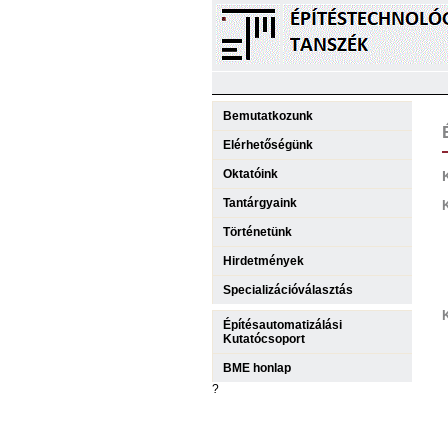
Bemutatkozunk
Elérhetőségünk
Oktatóink
Tantárgyaink
Történetünk
Hirdetmények
Specializációválasztás
Építésautomatizálási
Kutatócsoport
BME honlap
?