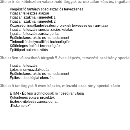
Kötelező- és kötelezően választható tárgyak az osztatlan képzés, ingatlan
Kiegészítő tantárgy specializációs tervezéshez
Ingatlanfejlesztés alapjai
Ingatlan szakmai ismeretek 1
Ingatlan szakmai ismeretek 2
Közösségi ingatlanfejlesztési projektek tervezése és irányítása
Ingatlanfejlesztés specializációs kutatás
Ingatlanfejlesztés zárószigorlat
Épületrekonstrukció és menedzsment
Történeti és helyreállítási technológiák
Különleges építési technológiák
Építőipari automatizálás
Kötelezően választható tárgyak 5 éves képzés, tervezési szakirány specia
Ingatlanfejlesztés
Létesítménygazdálkodás
Épületrekonstrukció és menedzsment
Építéstechnológiai elemzés
Kötelező tantárgyak 5 éves képzés, műszaki szakirány specializáció
ÉTM4 - Építési technológiák minőségirányítása
Különleges építési projektek
Építéskivitelezés zárószigorlat
„Kiskomplex”
Tervezési tárgyak
Komplex tervezés I.
Komplex tervezés II.
BSc diplomatervezés