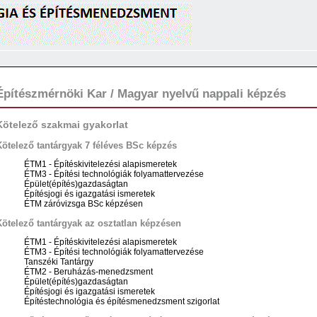
Építészmérnöki Kar / Magyar nyelvű nappali képzés
Kötelező szakmai gyakorlat
Kötelező tantárgyak 7 féléves BSc képzés
ÉTM1 - Építéskivitelezési alapismeretek
ÉTM3 - Építési technológiák folyamattervezése
Épület(építés)gazdaságtan
Építésjogi és igazgatási ismeretek
ÉTM záróvizsga BSc képzésen
Kötelező tantárgyak az osztatlan képzésen
ÉTM1 - Építéskivitelezési alapismeretek
ÉTM3 - Építési technológiák folyamattervezése
Tanszéki Tantárgy
ÉTM2 - Beruházás-menedzsment
Épület(építés)gazdaságtan
Építésjogi és igazgatási ismeretek
Építéstechnológia és építésmenedzsment szigorlat