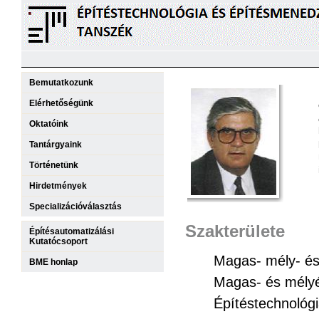
Bemutatkozunk
Elérhetőségünk
Oktatóink
Tantárgyaink
Történetünk
Hirdetmények
Specializációválasztás
Szakterülete
Építésautomatizálási
Kutatócsoport
Magas- mély- és 
BME honlap
Magas- és mélyép
Építéstechnológ