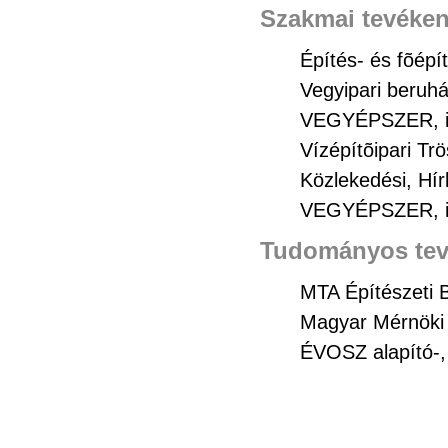
Szakmai tevéke
Építés- és fõépí
Vegyipari beruh
VEGYÉPSZER, ig
Vízépítõipari Tr
Közlekedési, Hír
VEGYÉPSZER, ig
Tudományos te
MTA Építészeti B
Magyar Mérnöki 
ÉVOSZ alapító-,
Építõipari Tudo
Hidrológiai Társ